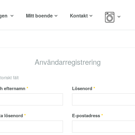
ngen
Mitt boende
Kontakt
Användarregistrering
oriskt fält
ch efternamn
*
Lösenord
*
ta lösenord
*
E-postadress
*