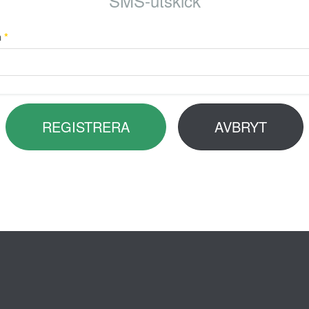
SMS-utskick
n
*
REGISTRERA
AVBRYT