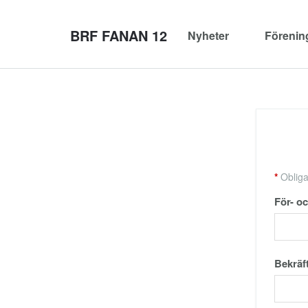
BRF FANAN 12
Nyheter
Föreni
*
Obligat
För- o
Bekräf